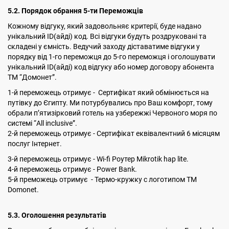
5.2. Порядок обрання 5-ти Переможців
Кожному відгуку, який задовольняє критерії, буде надано
унікальний ID(айді) код. Всі відгуки будуть роздруковані та
складені у ємність. Ведучий заходу діставатиме відгуки у
порядку від 1-го переможця до 5-го переможця і оголошувати
унікальний ID(айді) код відгуку або номер договору абонента
ТМ “Домонет”.
1-й переможець отримує - Сертифікат який обмінюється на
путівку до Єгипту. Ми потурбувались про Ваш комфорт, тому
обрали п’ятизірковий готель на узбережжі Червоного моря по
системі “All inclusive”.
2-й переможець отримує - Сертифікат еквівалентний 6 місяцям
послуг Інтернет.
3-й переможець отримує - Wi-fi Роутер Mikrotik hap lite.
4-й переможець отримує - Power Bank.
5-й преможець отримує - Термо-кружку с логотипом ТМ
Domonet.
5.3. Оголошення результатів