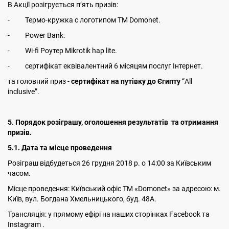
В Акції розігрується п’ять призів:
- Термо-кружка с логотипом ТМ Domonet.
- Power Bank.
- Wi-fi Роутер Mikrotik hap lite.
- сертифікат еквівалентний 6 місяцям послуг Інтернет.
та головний приз -
сертифікат на путівку до Єгипту
“All
inclusive”.
5. Порядок розіграшу, оголошення результатів та отримання
призів.
5.1. Дата та місце проведення
Розіграш відбудеться 26 грудня 2018 р. о 14:00 за Київським
часом.
Місце проведення: Київський офіс ТМ «Domonet» за адресою: м.
Київ, вул. Богдана Хмельницького, буд. 48А.
Трансляція: у прямому ефірі на наших сторінках Facebook та
Instagram .