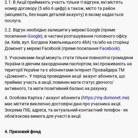
2.1. В Акції приймають участь тільки ті відгуки, які містять
номер договору (5 або 6 цифр) а також, місто та район
(місцевість, без інших деталей акаунту) в якому надається
послуга.
2.2. Відгук необхідно залишити у мережі Google (пряме
посилання
Google
), в частині розташування головного офісу
(м. Київ, вул. Богдана Хмельницького 48А) та/або на сторінці
Домонет у мережі Facebook (пряме посилання
Facebook
).
3. Учасниками Акції можуть стати тільки повнолітні громадяни
України із діючим закордонним паспортом, які проживають на
території України та є абонентами Інтернет Провайдера ТМ
«Домонет». У період проведення акції акаунт абонента, що
приймає участь в акції, повинен мати статус діючого/
активного, та мати позитивний баланс на рахунку.
4. Особова Картка / акаунт абонента (
https://my.domonet.me
)
має містити виключно достовірні дані про учасника акції.
Зокрема ПІБ, адреса, та актуальний контактний телефон - як
обов'язкова вимога для участі в акції.
4. Призовий фонд