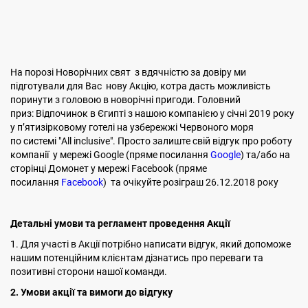
На порозі Новорічних свят з вдячністю за довіру ми
підготували для Вас нову Акцію, котра дасть можливість
поринути з головою в новорічні пригоди. Головний
приз: Відпочинок в Єгипті з нашою компанією у січні 2019 року
у п’ятизірковому готелі на узбережжі Червоного моря
по системі "All inclusive". Просто залиште свій відгук про роботу
компанії у мережі Google (пряме посилання
Google
) та/або на
сторінці Домонет у мережі Facebook (пряме
посилання
Facebook
) та очікуйте розіграш 26.12.2018 року
Детальні умови та регламент проведення Акції
1. Для участі в Акції потрібно написати відгук, який допоможе
нашим потенційним клієнтам дізнатись про переваги та
позитивні сторони нашої команди.
2.
Умови акції та вимоги до відгуку