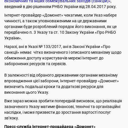
економічних та інших обмежувальних заходів (санкцій)»
,
введений в дію рішенням РНБО України від 28.04.2017 року.
Інтернет-провайдер «Домонет» чекатиме, коли Указ набере
чинності, а також уповноваженими на це державними
органами буде розроблений порядок його виконання, як це
передбачено п. 3 Указу та ст. 10 Закону України «Про РНБО
України».
Наразі, ані в Указі № 133/2017, ані в Законі України «Про
санкції» немає чітко визначеного і описаного механізму щодо
обмеження доступу користувачів мережі Інтернет до
заборонених ресурсів та сервісів.
В залежності від обраного державними органами механізму
впровадження цієї заборони, Інтернет-провайдер «Домонет»
визначить подальші кроки та додаткові ресурси для
виконання цього Указу.
Вже зараз можна зробити попередній висновок, що реалізація
зазначеного Указу матиме фінансові, технічні та організаційні
наслідки, і може призвести до зростання вартості послуг
зв’язку.
Пресс-служба Інтернет-провайдера «Домонет»