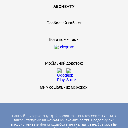
АБОНЕНТУ
Особистий кабінет
Боти помічники:
Мобільний додаток:
Ми у соціальних мережах:
Наш сайт використовує файли cookies. Що таке cookies і як ми їх
використовуємо Ви можете ознайомитися
тут
. Продовжуючи
використовувати domonet.ua без зміни налаштувань браузера Ви
2026 © ДОМОНЕТ, УСІ ПРАВА ЗАХИЩЕНІ