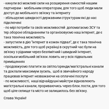
- кинули всі можливі сили на розширення ємностей нашим
партнерам - мобільним операторам, для того щоб люди мали
доступ до мобільного зв'язку та інтернету
- збільшуємо швидкості державним структурам які до нас
підключені
- по мірі потреби та своїх можливостей допомагаємо ЗСУ та
тер.обороні обладнанням та організовуємо наш інтернет, де є
така технічна можливість
- запустили в дію "інтернет в кожен підвал", де є така технічна
можливість, для того щоб українці в скрутний час були на
зв'язку з рідними через безлімітний і швидкий Інтернет,
оскільки мобільний зв’язок ловить не у всіх підвальних
приміщеннях
- продовжуємо платити за світло/оренди/магістральні канали
та доклали максимум зусиль, щоб в звичайного народу
працював інтернет незважаючи на оплачені послуги
- по можливості, наші відчайдушні майстри відновлюють
магістральні канали, прориваючись через блок.пости, для того
щоб ціле селище та місто не залишилось без зв'язку.
Слава Україні!