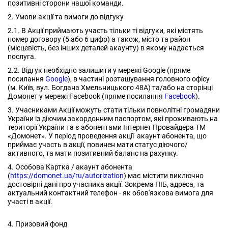
позитивні сторони нашої команди.
2. Умови акції та вимоги до відгуку
2.1. В Акції приймають участь тільки ті відгуки, які містять
номер договору (5 або 6 цифр) а також, місто та район
(місцевість, без інших деталей акаунту) в якому надається
послуга.
2.2. Відгук необхідно залишити у мережі Google (пряме
посилання
Google
), в частині розташування головного офісу
(м. Київ, вул. Богдана Хмельницького 48А) та/або на сторінці
Домонет у мережі Facebook (пряме посилання
Facebook
).
3. Учасниками Акції можуть стати тільки повнолітні громадяни
України із діючим закордонним паспортом, які проживають на
території України та є абонентами Інтернет Провайдера ТМ
«Домонет». У період проведення акції акаунт абонента, що
приймає участь в акції, повинен мати статус діючого/
активного, та мати позитивний баланс на рахунку.
4. Особова Картка / акаунт абонента
(
https://domonet.ua/ru/autorization
) має містити виключно
достовірні дані про учасника акції. Зокрема ПІБ, адреса, та
актуальний контактний телефон - як обов'язкова вимога для
участі в акції.
4. Призовий фонд