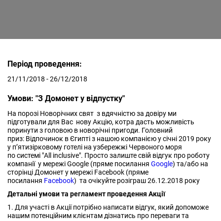
Період проведення:
21/11/2018 - 26/12/2018
Умови: "З Домонет у відпустку"
На порозі Новорічних свят з вдячністю за довіру ми
підготували для Вас нову Акцію, котра дасть можливість
поринути з головою в новорічні пригоди. Головний
приз: Відпочинок в Єгипті з нашою компанією у січні 2019 року
у п’ятизірковому готелі на узбережжі Червоного моря
по системі "All inclusive". Просто залиште свій відгук про роботу
компанії у мережі Google (пряме посилання
Google
) та/або на
сторінці Домонет у мережі Facebook (пряме
посилання
Facebook
) та очікуйте розіграш 26.12.2018 року
Детальні умови та регламент проведення Акції
1. Для участі в Акції потрібно написати відгук, який допоможе
нашим потенційним клієнтам дізнатись про переваги та