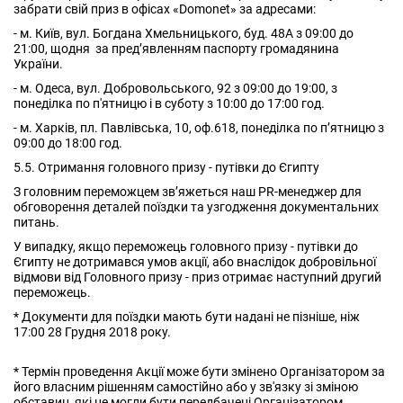
забрати свій приз в офісах «Domonet» за адресами:
- м. Київ, вул. Богдана Хмельницького, буд. 48А з 09:00 до
21:00, щодня за пред’явленням паспорту громадянина
України.
- м. Одеса, вул. Добровольського, 92 з 09:00 до 19:00, з
понеділка по п'ятницю і в суботу з 10:00 до 17:00 год.
- м. Харків, пл. Павлівська, 10, оф.618, понеділка по пʼятницю з
09:00 до 18:00 год.
5.5. Отримання головного призу - путівки до Єгипту
З головним переможцем зв’яжеться наш PR-менеджер для
обговорення деталей поїздки та узгодження документальних
питань.
У випадку, якщо переможець головного призу - путівки до
Єгипту не дотримався умов акції, або внаслідок добровільної
відмови від Головного призу - приз отримає наступний другий
переможець.
* Документи для поїздки мають бути надані не пізніше, ніж
17:00 28 Грудня 2018 року.
* Термін проведення Акції може бути змінено Організатором за
його власним рішенням самостійно або у зв'язку зі зміною
обставин, які не могли бути передбачені Організатором.