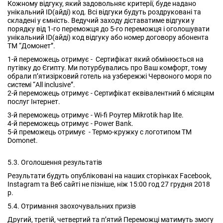
Кожному відгуку, який задовольняє критерії, буде надано
унікальний ID(айді) код. Всі відгуки будуть роздруковані та
складені у ємність. Ведучий заходу діставатиме відгуки у
порядку від 1-го переможця до 5-го переможця і оголошувати
унікальний ID(айді) код відгуку або номер договору абонента
ТМ “Домонет”.
1-й переможець отримує - Сертифікат який обмінюється на
путівку до Єгипту. Ми потурбувались про Ваш комфорт, тому
обрали п’ятизірковий готель на узбережжі Червоного моря по
системі “All inclusive”.
2-й переможець отримує - Сертифікат еквівалентний 6 місяцям
послуг Інтернет.
3-й переможець отримує - Wi-fi Роутер Mikrotik hap lite.
4-й переможець отримує - Power Bank.
5-й преможець отримує - Термо-кружку с логотипом ТМ
Domonet.
5.3. Оголошення результатів
Результати будуть опубліковані на наших сторінках Facebook,
Instagram та Веб сайті не пізніше, ніж 15:00 год 27 грудня 2018
р.
5.4. Отримання заохочувальних призів
Другий, третій, четвертий та пʼятий Переможці матимуть змогу