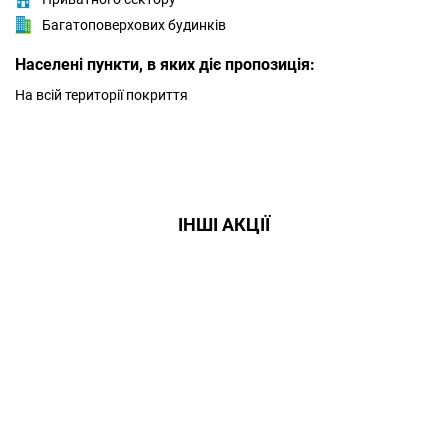
Багатоповерхових будинків
Населені пункти, в яких діє пропозиція:
На всій території покриття
ІНШІ АКЦІЇ
Даруємо УСІМ додаткові
місяці Інтернету!
Бажаєш заощадити та отримати
знижку? Оплати домашній Інтернет
наперед. Ми подаруємо тобі