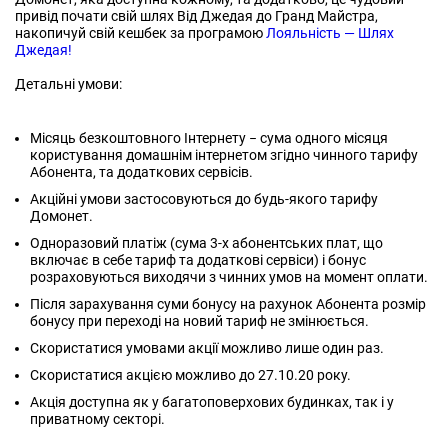
привід почати свій шлях Від Джедая до Гранд Майстра,
накопичуй свій кешбек за програмою
Лояльність — Шлях
Джедая!
Детальні умови:
Місяць безкоштовного Інтернету − сума одного місяця
користування домашнім інтернетом згідно чинного тарифу
Абонента, та додаткових сервісів.
Акційні умови застосовуються до будь-якого тарифу
Домонет.
Одноразовий платіж (сума 3-х абонентських плат, що
включає в себе тариф та додаткові сервіси) і бонус
розраховуються виходячи з чинних умов на момент оплати.
Після зарахування суми бонусу на рахунок Абонента розмір
бонусу при переході на новий тариф не змінюється.
Скористатися умовами акції можливо лише один раз.
Скористатися акцією можливо до 27.10.20 року.
Акція доступна як у багатоповерхових будинках, так і у
приватному секторі.