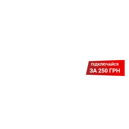
Платіть разово за підключення, і
користуйтесь Гігабітом всього за 1
грн/міс УВЕСЬ цей рік до 01.01.2027
року!
ПІДКЛЮЧАЙСЯ
ЗА 250 ГРН
Легкий Старт
Легендарне підключення за
зниженою вартістю повертається.
Без додаткових передплат.
Пропозиція обмежена - поспішай