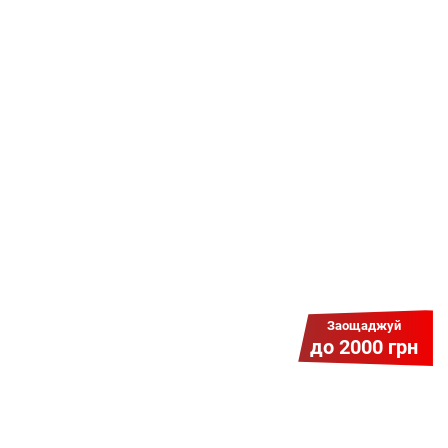
Даруємо УСІМ додаткові
місяці Інтернету!
Бажаєш заощадити та отримати
знижку? Оплати домашній Інтернет
наперед. Ми подаруємо тобі
додаткові місяці.
Заощаджуй
до 2000 грн
Гіга Гривня v 2.0
Мабуть, це наша наймасштабніша
акція для нових підключень!