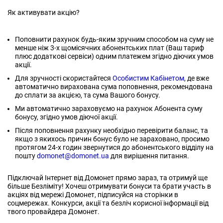
Як активувати акцію?
Поповнити рахунок будь-яким зручним способом на суму не
менше ніж 3-х щомісячних абонентських плат (Ваш тариф
плюс додаткові сервіси) одним платежем згідно діючих умов
акції.
Для зручності скористайтеся
Особистим Кабінетом
, де вже
автоматично вирахована сума поповнення, рекомендована
до сплати за акцією, та сума Вашого бонусу.
Ми автоматично зараховуємо на рахунок Абонента суму
бонусу, згідно умов діючої акції.
Після поповнення рахунку необхідно перевірити баланс, та
якщо з якихось причин бонус було не зараховано, просимо
протягом 24-х годин звернутися до абонентського відділу на
пошту
domonet@domonet.ua
для вирішення питання.
Підключай Інтернет від Домонет прямо зараз, та отримуй ще
більше Безліміту! Хочеш отримувати бонуси та брати участь в
акціях від мережі Домонет, підписуйся на сторінки в
соцмережах. Конкурси, акції та безліч корисної інформації від
твого провайдера Домонет.