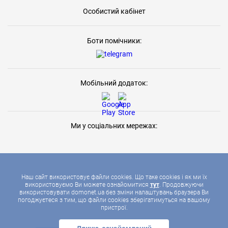
Особистий кабінет
Боти помічники:
Мобільний додаток:
Ми у соціальних мережах:
Наш сайт використовує файли cookies. Що таке cookies і як ми їх
використовуємо Ви можете ознайомитися
тут
. Продовжуючи
використовувати domonet.ua без зміни налаштувань браузера Ви
2026 © ДОМОНЕТ, УСІ ПРАВА ЗАХИЩЕНІ
погоджуєтеся з тим, що файли cookies зберігатимуться на вашому
пристрої.