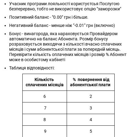
Учасник програми лояльності користуєтсья Послугою
безперервно, тобто не використовує опцію "заморозки"
Позитивний баланс - "0.00" грн і більше.
Негативний баланс - менше ніж "-0.01" грн (включно)
Бонус - винагорода, яка нараховується Провайдером
автоматично на баланс Абонента. Розмір бонусу
розраховується виходячи з кількості вчасно сплачених
місяців і суми абонентської плати за попередній місяць.
Перевірити кількість оплачених місяців і розмір % Абонент
може в особистому кабінеті
Таблиця відповідності:
Кількість
% повернення від
сплачених місяців
абонентської плати
6
2
7
3
8
4
9
5