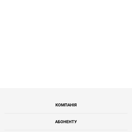
Для пенсіонерів та пільгових
категорій населення ми створили
тариф Турботу до 100 Мбіт/с за 149
грн/міс. Це 39% відсотків знижки від
регулярної вартості послуг.
КОМПАНІЯ
АБОНЕНТУ