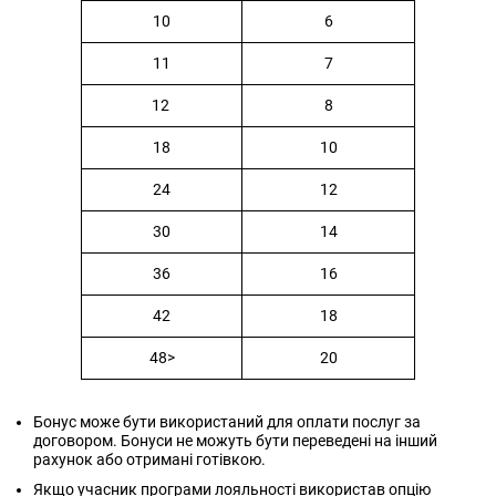
10
6
11
7
12
8
18
10
24
12
30
14
36
16
42
18
48>
20
Бонус може бути використаний для оплати послуг за
договором. Бонуси не можуть бути переведені на інший
рахунок або отримані готівкою.
Якщо учасник програми лояльності використав опцію