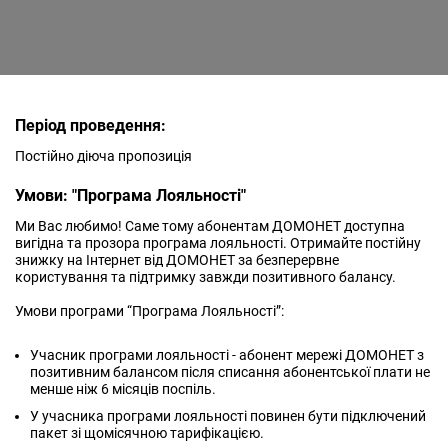
Період проведення:
Постійно діюча пропозиція
Умови: "Програма Лояльності"
Ми Вас любимо! Саме тому абонентам ДОМОНЕТ доступна
вигідна та прозора програма лояльності. Отримайте постійну
знижку на Інтернет від ДОМОНЕТ за безперервне
користування та підтримку завжди позитивного балансу.
Умови програми “Програма Лояльності”:
Учасник програми лояльності - абонент мережі ДОМОНЕТ з
позитивним балансом після списання абонентської плати не
менше ніж 6 місяців поспіль.
У учасника програми лояльності повинен бути підключений
пакет зі щомісячною тарифікацією.