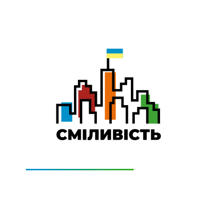
0-800-501-011
Technical Support:
0-800-505-322
(дзвінки безкоштовно)
GE
PRICING
CONTACTS
GET CONN
СІМ додаткові місяці Інтернету!
ти домашній Інтернет наперед. Ми подаруємо тобі додатко