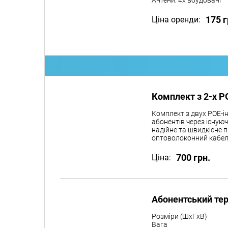
Антени: 4х вбудовані
175 г
Ціна оренди:
Комплект з 2-х P
Комплект з двух POE-і
абонентів через існую
надійне та швидкісне п
оптоволоконний кабел
700 грн.
Ціна:
Абонентський те
Розміри (ШxГxВ)
Вага