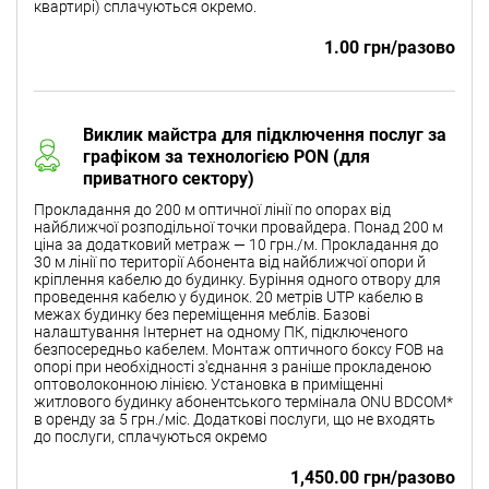
квартирі) сплачуються окремо.
1.00 грн/разово
Виклик майстра для підключення послуг за
графіком за технологією PON (для
приватного сектору)
Прокладання до 200 м оптичної лінії по опорах від
найближчої розподільної точки провайдера. Понад 200 м
ціна за додатковий метраж — 10 грн./м. Прокладання до
30 м лінії по території Абонента від найближчої опори й
кріплення кабелю до будинку. Буріння одного отвору для
проведення кабелю у будинок. 20 метрів UTP кабелю в
межах будинку без переміщення меблів. Базові
налаштування Інтернет на одному ПК, підключеного
безпосередньо кабелем. Монтаж оптичного боксу FOB на
опорі при необхідності з'єднання з раніше прокладеною
оптоволоконною лінією. Установка в приміщенні
житлового будинку абонентського термінала ONU BDCOM*
в оренду за 5 грн./міс. Додаткові послуги, що не входять
до послуги, сплачуються окремо
1,450.00 грн/разово