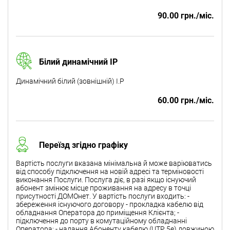
90.00 грн./міс.
Білий динамічний IP
Динамічний білий (зовнішній) I.P
60.00 грн./міс.
Переїзд згідно графіку
Вартість послуги вказана мінімальна й може варіюватись
від способу підключення на новій адресі та терміновості
виконання Послуги. Послуга діє, в разі якщо існуючий
абонент змінює місце проживання на адресу в точці
присутності ДОМОнет. У вартість послуги входить: -
збереження існуючого договору - прокладка кабелю від
обладнання Оператора до приміщення Клієнта; -
підключення до порту в комутаційному обладнанні
Оператора; - надання Абоненту кабелю (UTP 5e) довжиною