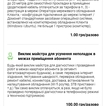
до 20 метрів для самостійної прокладки в приміщенні
(додатковий кабель оплачується за тарифом в п.; 3) -
реєстрація в мережі Оператора мережевого обладнання
Клієнта; - конфігурація підключення до мережі Інтернет /
Домонет стандартними засобами операційної системи,
встановленої на комп'ютерному обладнанні Клієнта
(Windows і Ubuntu). Не більше 1 пристрою (комп'ютер);
1.00 грн/разово
Виклик майстра для усунення неполадок в
межах приміщення абонента
Будь-який виклик майстра для діагностики і проведення
робіт в межах квартири абонента (в сегменті
багатоквартирних будинків), а саме: перевірка інтернет
з'єднання, тестування швидкості, перевірка обладнання,
ремонт кабелю, коннектора, доставка, встановлення та
налаштування обладнання (WI fi роутер, STB приставки і
т.д.) Так само виклик оплачується, в разі, якщо не було
проведено попередньої діагностики в телефонному режимі
з технічною підтримкою.
100.00 грн/разово