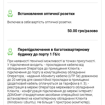
Встановлення оптичної розетки
Включає в себе вартість оптичної розетки.
50.00 грн/разово
Перепідключення в багатоквартирному
будинку до порту 1 Гб/с
При наявності технічної можливості в точках присутності.
У підключення входить: - прокладання кабелю від
обладнання Оператора до приміщення Клієнта; -
підключення до порту в комутаційному обладнанні
Оператора; - надання Абоненту кабелю (UTP 5e) довжиною
до 20 метрів для самостійної прокладки в приміщенні
(додатковий кабель оплачується за тарифом в п. 3); -
реєстрація в мережі Оператора мережевого обладнання
Клієнта; - конфігурація підключення до мережі Інтернет/
ДОМОнет стандартними засобами операційної системи,
встановленої на комп'ютерному обладнанні Клієнта
(Windows і Ubuntu). Не більше 1 пристрою (комп'ютер);