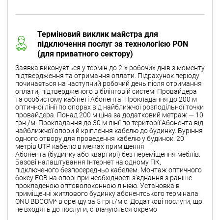
Терміновий виклик майстра для
підключення послуг за технологією PON
(для приватного сектору)
Заявка виконується у термін до 2-х робочих днів з моменту
підтвердження та отримання оплати. Підрахунок періоду
починається на наступний робочий день після отримання
оплати, підтвердженого в білінговій системі Провайдера
та особистому кабінеті Абонента. Прокладання до 200 м
оптичної лінії по опорах від найближчої розподільної точки
провайдера. Понад 200 м ціна за додатковий метраж — 10
грн./м. Прокладання до 30 м лінії по території Абонента від
найближчої опори й кріплення кабелю до будинку. Буріння
одного отвору для проведення кабелю у будинок. 20
метрів UTP кабелю в межах приміщення
Абонента (будинку або квартирі) без переміщення меблів.
Базові налаштування Інтернет на одному ПК,
підключеного безпосередньо кабелем. Монтаж оптичного
боксу FOB на опорі при необхідності з'єднання з раніше
прокладеною оптоволоконною лінією. Установка в
приміщенні житлового будинку абонентського термінала
ONU BDCOM* в оренду за 5 грн./міс. Додаткові послуги, що
не входять до послуги, сплачуються окремо