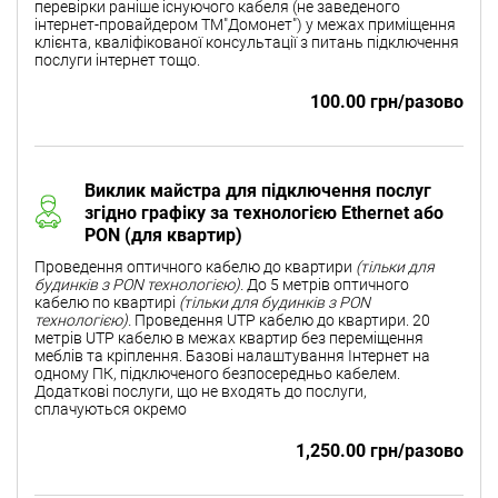
перевірки раніше існуючого кабеля (не заведеного
інтернет-провайдером ТМ"Домонет") у межах приміщення
клієнта, кваліфікованої консультації з питань підключення
послуги інтернет тощо.
100.00 грн/разово
Виклик майстра для підключення послуг
згідно графіку за технологією Ethernet або
PON (для квартир)
Проведення оптичного кабелю до квартири
(тільки для
будинків з PON технологією).
До 5 метрів оптичного
кабелю по квартирі
(тільки для будинків з PON
технологією).
Проведення UTP кабелю до квартири. 20
метрів UTP кабелю в межах квартир без переміщення
меблів та кріплення. Базові налаштування Інтернет на
одному ПК, підключеного безпосередньо кабелем.
Додаткові послуги, що не входять до послуги,
сплачуються окремо
1,250.00 грн/разово