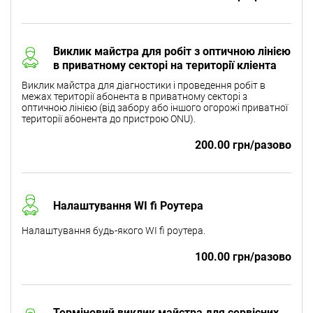
Виклик майстра для робіт з оптичною лінією
в приватному секторі на території кліента
Виклик майстра для діагностики і проведення робіт в
межах території абонента в приватному секторі з
оптичною лінією (від забору або іншого огорожі приватної
території абонента до пристрою ONU).
200.00 грн/разово
Налаштування WI fi Роутера
Налаштування будь-якого WI fi роутера.
100.00 грн/разово
Терміновий виклик майстра для сервісних