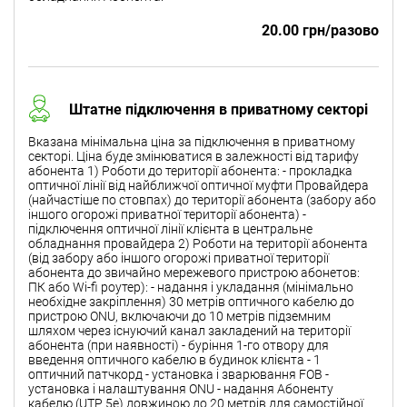
20.00 грн/разово
Штатне підключення в приватному секторі
Вказана мінімальна ціна за підключення в приватному
секторі. Ціна буде змінюватися в залежності від тарифу
абонента 1) Роботи до території абонента: - прокладка
оптичної лінії від найближчої оптичної муфти Провайдера
(найчастіше по стовпах) до території абонента (забору або
іншого огорожі приватної території абонента) -
підключення оптичної лінії клієнта в центральне
обладнання провайдера 2) Роботи на території абонента
(від забору або іншого огорожі приватної території
абонента до звичайно мережевого пристрою абонетов:
ПК або Wi-fi роутер): - надання і укладання (мінімально
необхідне закріплення) 30 метрів оптичного кабелю до
пристрою ONU, включаючи до 10 метрів підземним
шляхом через існуючий канал закладений на території
абонента (при наявності) - буріння 1-го отвору для
введення оптичного кабелю в будинок клієнта - 1
оптичний патчкорд - установка і зварювання FOB -
установка і налаштування ONU - надання Абоненту
кабелю (UTP 5e) довжиною до 20 метрів для самостійної