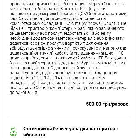
прокладки в приміщенні; - Реєстрація в мережі Оператора
мережевого обладнання Клієнта; - Конфігурація
підключення до мережі Інтернет / ДОМОнет стандартними
засобами операційної системи, встановленої на
комп'ютерному обладнанні Клієнта (Windows і Ubuntu). Не
більше 1 пристрою (комп'ютер). У разі, якщо зазначеного
вище метражу або послуг недостатньо, і абоненту
необхідний додатковий метраж матеріалів або виконати
додаткові сервісні послуги, вартість підключення
збільшується згідно з чинним прейскурантом, наприклад: -
додатковий оптичний кабель (з укладанням) згідно п. 18
даного прейскуранта - додатковий кабель UTP 5e згідно п.
3 даного прейскуранта - додаткове буріння міжкімнатних
стін відповідно до п. 9 даного прейскуранта -
налаштування додаткового мережевого обладнання
згідно п.5, п.11, п.12 , п.14 (в залежності від типу
обладнання). Перед виконанням платних робіт, майстер
оговорює з абонентом вартість послуг, а потім приступає
до виконання.
500.00 грн/разово
Оптичний кабель + укладка на території
абонента