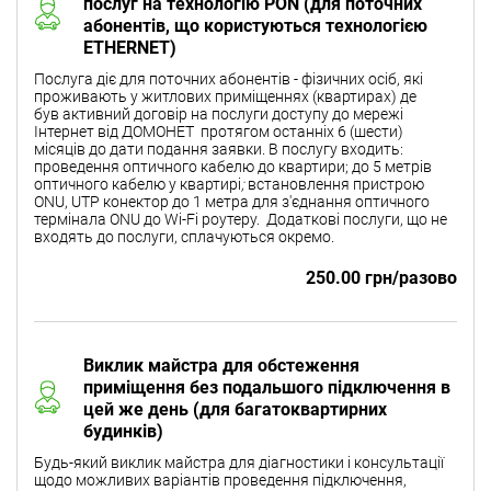
послуг на технологію PON (для поточних
абонентів, що користуються технологією
ETHERNET)
Послуга діє для поточних абонентів - фізичних осіб, які
проживають у житлових приміщеннях (квартирах) де
був активний договір на послуги доступу до мережі
Інтернет від ДОМОНЕТ протягом останніх 6 (шести)
місяців до дати подання заявки. В послугу входить:
проведення оптичного кабелю до квартири; до 5 метрів
оптичного кабелю у квартирі
;
встановлення пристрою
ONU, UTP конектор до 1 метра для з'єднання оптичного
термінала ONU до Wi-Fi роутеру.
Додаткові послуги, що не
входять до послуги, сплачуються окремо.
250.00 грн/разово
Виклик майстра для обстеження
приміщення без подальшого підключення в
цей же день (для багатоквартирних
будинків)
Будь-який виклик майстра для діагностики і консультації
щодо можливих варіантів проведення підключення,