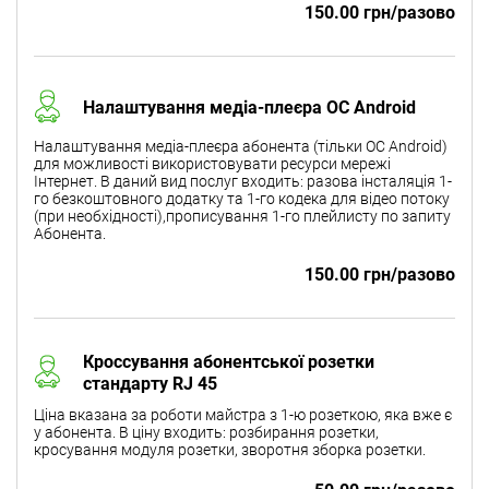
150.00 грн/разово
Налаштування медіа-плеєра ОС Android
Налаштування медіа-плеєра абонента (тільки ОС Android)
для можливості використовувати ресурси мережі
Інтернет. В даний вид послуг входить: разова інсталяція 1-
го безкоштовного додатку та 1-го кодека для відео потоку
(при необхідності),прописування 1-го плейлисту по запиту
Абонента.
150.00 грн/разово
Кроссування абонентської розетки
стандарту RJ 45
Ціна вказана за роботи майстра з 1-ю розеткою, яка вже є
у абонента. В ціну входить: розбирання розетки,
кросування модуля розетки, зворотня зборка розетки.