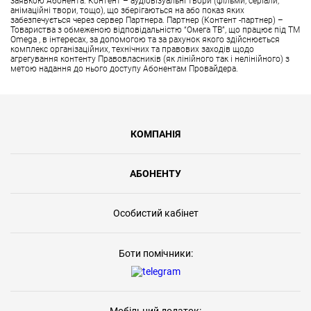
заявкою Абонента. Контент – аудіовізуальні твори (фільми, серіали,
анімаційні твори, тощо), що зберігаються на або показ яких
забезпечується через сервер Партнера. Партнер (Контент -партнер) –
Товариства з обмеженою відповідальністю “Омега ТВ”, що працює під ТМ
Omega , в інтересах, за допомогою та за рахунок якого здійснюється
комплекс організаційних, технічних та правових заходів щодо
агрегування контенту Правовласників (як лінійного так і нелінійного) з
метою надання до нього доступу Абонентам Провайдера.
КОМПАНІЯ
АБОНЕНТУ
Особистий кабінет
Боти помічники: