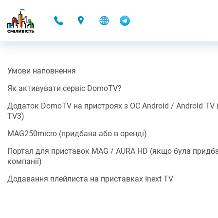
-
Умови наповнення
DOMOTV
Як активувати сервіс DomoTV?
15.11.2021 22:34
Додаток DomoTV на пристроях з ОС Android / Android TV (н
TV3)
Разом з Контент-партнером Omega ми запускаємо можливість
перегляду ТБ каналів (Контенту*/Додаткового сервісу*) за
MAG250micro (придбана або в оренді)
допомогою готових застосунків для Android, для iOS та для
SMART TV, або плейлиста.
Портал для приставок MAG / AURA HD (якщо була придб
компанії)
Ще приємніша новина, це те що, можливість переглядати ТБ
канали (Контент*/Додатковий сервіс*)
включено до вартості
Додавання плейлиста на приставках Inext TV
послуг доступу до мережі Інтернет
(або оренди додаткового
обладнання).
Умови наповнення