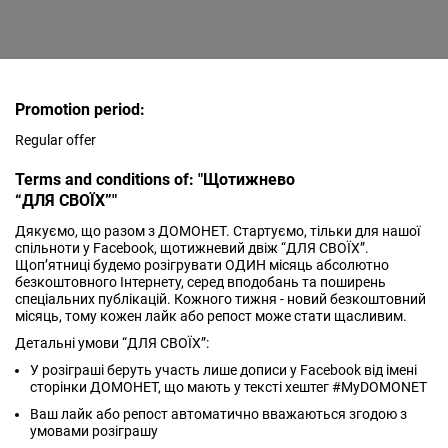
Promotion period:
Regular offer
Terms and conditions of: "Щотижнево
“ДЛЯ СВОЇХ”"
Дякуємо, що разом з ДОМОНЕТ. Стартуємо, тільки для нашої
спільноти у Facebook, щотижневий двіж “ДЛЯ СВОЇХ”.
Щоп’ятниці будемо розігрувати ОДИН місяць абсолютно
безкоштовного Інтернету, серед вподобань та поширень
спеціальних публікацій. Кожного тижня - новий безкоштовний
місяць, тому кожен лайк або репост може стати щасливим.
Детальні умови “ДЛЯ СВОЇХ”:
У розіграші беруть участь лише дописи у Facebook від імені
сторінки ДОМОНЕТ, що мають у тексті хештег #MyDOMONET
Ваш лайк або репост автоматично вважаються згодою з
умовами розіграшу