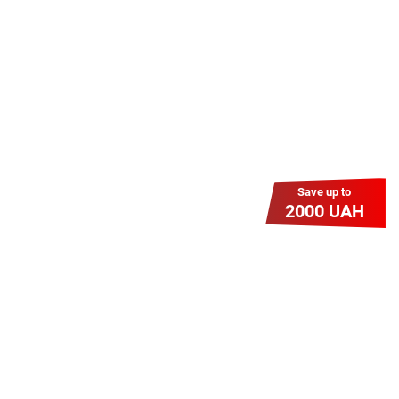
знижку? Оплати домашній Інтернет
наперед. Ми подаруємо тобі
додаткові місяці.
Save up to
2000 UAH
Гіга Гривня v 2.0
Мабуть, це наша наймасштабніша
акція для нових підключень!
Платіть разово за підключення, і
користуйтесь Гігабітом всього за 1
грн/міс УВЕСЬ цей рік до 01.01.2027
року!