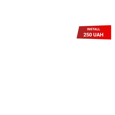
INSTALL
250 UAH
Легкий Старт
Легендарне підключення за
зниженою вартістю повертається.
Без додаткових передплат.
Пропозиція обмежена - поспішай