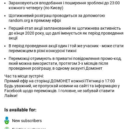
Зараховуються вподобання і поширення зроблені до 23:00
кожного четвергу (по Києву)
Щотижневий розіграш проводиться за допомогою
random.org в прямому ефірі
Перший етап акції запланований як щотижнева активність
до кінця 2020 року, що далі іменується як період проведення
акції
В період проведення акції один і той же учасник - може стати
переможцем в різні конкурсні тижні
Переможці отримують в приватні повідомлення промо-код,
який можна використати, протягом 3-х місяців після
проведення розіграшу, в одному акаунті Домонет
Час та місце зустрічі:
Прямий ефір на сторінці ДОМОНЕТ кожної П'ятниці о 17:00
Будь уважний, не пропускай новини на сайті та інформацію у
Facebook щодо переможців. І головне, не забувай ставити
Лайки!
Is available for:
New subscribers