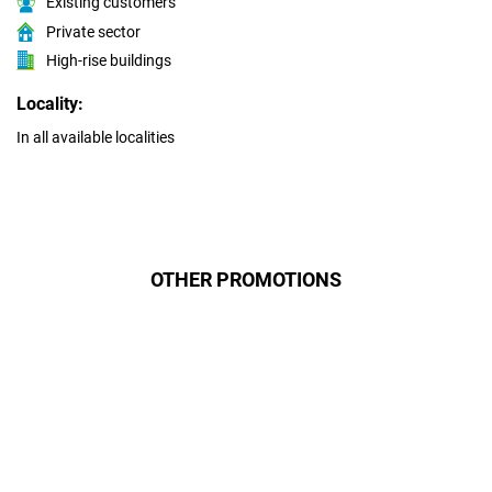
Existing customers
Private sector
High-rise buildings
Locality:
In all available localities
OTHER PROMOTIONS
Даруємо УСІМ додаткові
місяці Інтернету!
Бажаєш заощадити та отримати