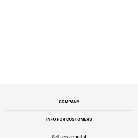
бойових дій – ми пропонуємо
спеціальний тариф «Героям Слава»
за символічну 1 грн/міс.Ви
отримаєте інтернет зі швидкістю до
100 Мбіт/с, синхронну передачу
даних та безлімітний доступ.
COMPANY
INFO FOR CUSTOMERS
Self-service portal