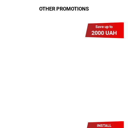
OTHER PROMOTIONS
Save up to
2000 UAH
Гіга Гривня v 2.0
Мабуть, це наша наймасштабніша
акція для нових підключень!
Платіть разово за підключення, і
користуйтесь Гігабітом всього за 1
грн/міс УВЕСЬ цей рік до 01.01.2027
року!
INSTALL