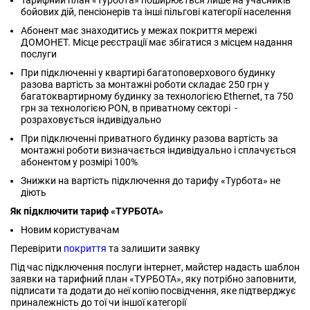
Тарифний план «Турбота» поширюється лише на учасників
бойових дій, пенсіонерів та інші пільгові категорії населення
Абонент має знаходитись у межах покриття мережі
ДОМОНЕТ. Місце реєстрації має збігатися з місцем надання
послуги
При підключенні у квартирі багатоповерхового будинку
разова вартість за монтажні роботи складає 250 грн у
багатоквартирному будинку за технологією Ethernet, та 750
грн за технологією PON, в приватному секторі -
розраховується індивідуально
При підключенні приватного будинку разова вартість за
монтажні роботи визначається індивідуально і сплачується
абонентом у розмірі 100%
Знижки на вартість підключення до тарифу «Турбота» не
діють
Як підключити тариф «ТУРБОТА»
Новим користувачам
Перевірити
покриття
та залишити заявку
Під час підключення послуги інтернет, майстер надасть шаблон
заявки на тарифний план «ТУРБОТА», яку потрібно заповнити,
підписати та додати до неї копію посвідчення, яке підтверджує
приналежність до тої чи іншої категорії