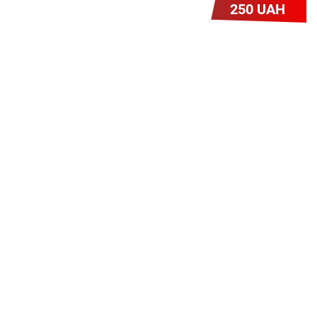
250 UAH
Легкий Старт
Легендарне підключення за
зниженою вартістю повертається.
Без додаткових передплат.
Пропозиція обмежена - поспішай
Героям Слава!
Для наших героїв – учасників